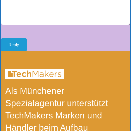
Reply
Als Münchener
Spezialagentur unterstützt
TechMakers Marken und
Händler beim Aufbau